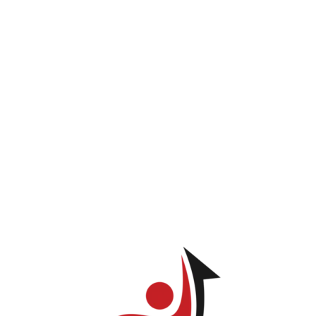
INICIO
PROGRAMAS
LOG IN
TIENDA
Glenys Caba
ve permission to view this page.